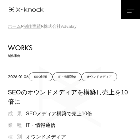
ホーム
制作実績
株式会社Advalay
WORKS
制作事例
2026.01.06
SEO対策
IT・情報通信
オウンドメディア
SEOのオウンドメディアを構築し売上を10
倍に
成果
SEOメディア構築で売上10倍
業種
IT・情報通信
種別
オウンドメディア