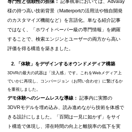
専門性と信頼性の担保：
記事執筆においては、Advalay
様の持つ高い技術背景（Matterportの活用法や独自開発
のカスタマイズ機能など）を言語化。単なる紹介記事
ではなく、「ホワイトペーパー級の専門情報」を網羅
することで、検索エンジンとユーザーの両方から高い
評価を得る構造を築きました。
2. 「体験」をデザインするオウンドメディア構築
3DVRの最大の武器は「没入感」です。これをWebメディア上
でいかに再現し、コンバージョン（お問い合わせ）に繋げるか
を重視しました。
デモ体験へのシームレスな導線：
記事内に実際の
3DVRモデルを埋め込み、読み進めながら技術を体感で
きる設計にしました。「百聞は一見に如かず」をサイ
ト構造で体現し、滞在時間の向上と離脱率の低下を実