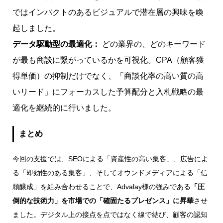
ではインパクトのあるビジュアルで潜在層の興味を喚
起しました。
データ駆動型の最適化：
どの業界の、どのキーワード
が最も商談に繋がっているかを可視化。CPA（顧客獲
得単価）の抑制だけでなく、「商談化率の高い質の高
いリード」にフォーカスした予算配分と入札戦略の最
適化を継続的に行いました。
まとめ
今回の支援では、SEOによる「資産性の高い集客」、広告によ
る「即効性のある集客」、そしてオウンドメディアによる「信
頼醸成」を組み合わせることで、Advalay様の強みである
「圧
倒的な技術力」を市場での「確固たるプレゼンス」に昇華
させ
ました。デジタル上の接点を点ではなく線で結び、顧客の認知