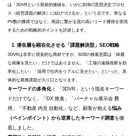
は「3DVRという視覚的価値を、いかにB2Bの意思決定プロセ
ス（経営課題の解決）に結びつけるか」という点です。単なる
PV数の獲得ではなく、商談に繋がる質の高いリード獲得を実現
するための戦略的ポイントを詳述します。
1. 潜在層を顕在化させる「課題解決型」SEO戦略
3DVRは非常に視覚的な商材ですが、B2Bの検索意図は「綺麗
な画像を見たい」だけではありません。「工場の遠隔視察を効
率化したい」「採用で社内をリアルに見せたい」といった、具
体的な業務課題が入り口となります。
キーワードの多角化：
「3DVR」という指名キーワー
ドだけでなく、「DX 推進」「バーチャル展示会 費
用」「不動産 内見 自動化」など、顧客が抱える
悩み
（ペインポイント）から逆算したキーワード調査
を徹
底しました。