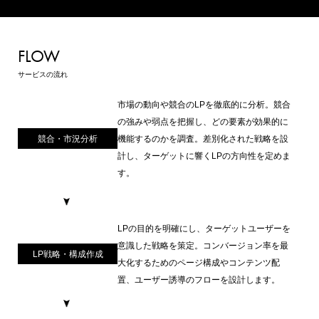
FLOW
サービスの流れ
市場の動向や競合のLPを徹底的に分析。競合
の強みや弱点を把握し、どの要素が効果的に
競合・市況分析
機能するのかを調査。差別化された戦略を設
計し、ターゲットに響くLPの方向性を定めま
す。
LPの目的を明確にし、ターゲットユーザーを
意識した戦略を策定。コンバージョン率を最
LP戦略・構成作成
大化するためのページ構成やコンテンツ配
置、ユーザー誘導のフローを設計します。