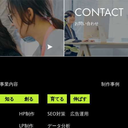
CONTACT
お問い合わせ
事業内容
制作事例
知る
創る
育てる
伸ばす
HP制作
SEO対策
広告運用
LP制作
データ分析